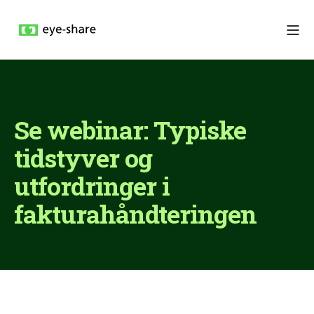
Se webinar: Typiske
tidstyver og
utfordringer i
fakturahåndteringen