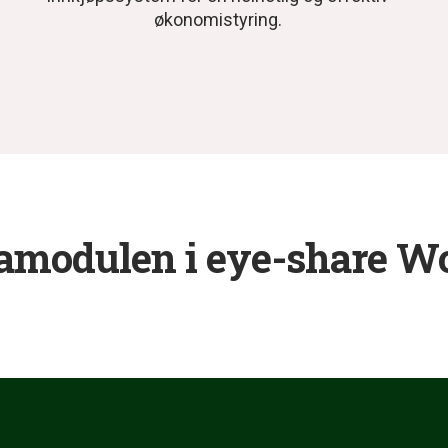
økonomistyring.
ramodulen i eye-share W