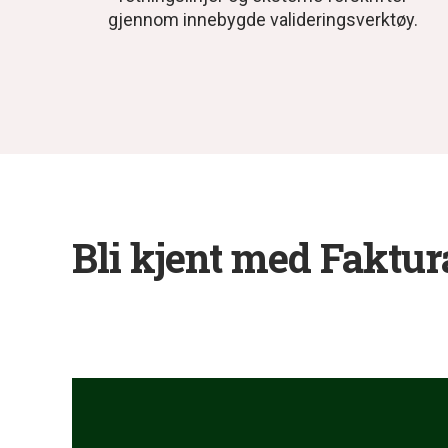
gjennom innebygde valideringsverktøy.
Bli kjent med Faktu