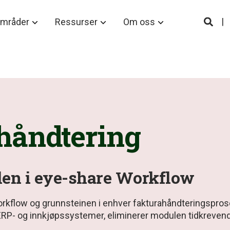
områder
Ressurser
Om oss
håndtering
len i eye-share Workflow
rkflow og grunnsteinen i enhver fakturahåndteringspros
P- og innkjøpssystemer, eliminerer modulen tidkrevende 