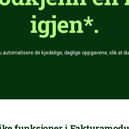
igjen*.
automatisere de kjedelige, daglige oppgavene, slik at du
ike funksjoner i Fakturamodu