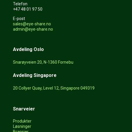
Telefon
+47 48 01 97 50
E-post
sales@eye-share.no
admin@eye-share.no
Avdeling Oslo
Snarøyveien 20, N-1360 Fornebu
Avdeling Singapore
20 Collyer Quay, Level 12, Singapore 049319
Snarveier
Produkter
Løsninger
Bransjer